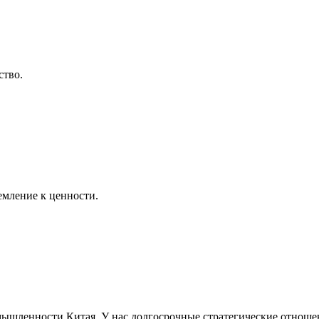
ство.
емление к ценности.
ышленности Китая. У нас долгосрочные стратегические отношен