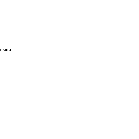
имой...