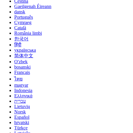
Čeština
Gaeilgenah Éireann
dansk
Português
Cymraeg
Català
România limbi
한국어
हिंदी
українська
简体中文
O'zbek
bosanski
Français
ไทย
magyar
Indonesia
Ελληνικά
עברית
Lietuvių
Norsk
Español
hrvatski
Türkçe