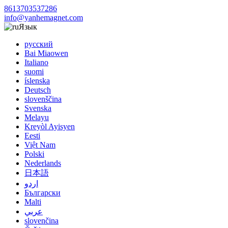
8613703537286
info@yanhemagnet.com
Язык
русский
Bai Miaowen
Italiano
suomi
íslenska
Deutsch
slovenščina
Svenska
Melayu
Kreyòl Ayisyen
Eesti
Việt Nam
Polski
Nederlands
日本語
اردو
Български
Malti
عربي
slovenčina